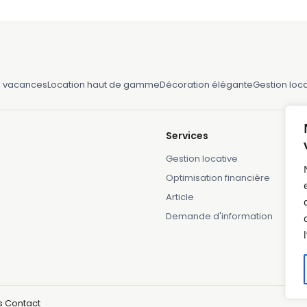
e vacances
Location haut de gamme
Décoration élégante
Gestion loca
Services
Gestion locative
Optimisation financière
Article
Demande d'information
s
·
Contact