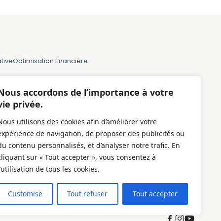
tive
Optimisation financière
Nous accordons de l’importance à votre
France
vie privée.
Paris
Nous utilisons des cookies afin d’améliorer votre
Marseille
expérience de navigation, de proposer des publicités ou
Lille
du contenu personnalisés, et d’analyser notre trafic. En
Montpellier
cliquant sur « Tout accepter », vous consentez à
l’utilisation de tous les cookies.
Bordeaux
Toulose
Customise
Tout refuser
Tout accepter