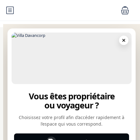
Inspiration pour vos prochains séjours
Appartement premium
Villa familiale
Séjour en ville
Maison de vacances
Location haut de gamme
Décoration élégante
Gestion locative
Optimisation financière
Davancorp
Vous êtes propriétaire
À propos
ou voyageur ?
Contact
Mentions légales
Choisissez votre profil afin d’accéder rapidement à
l’espace qui vous correspond.
Politique de confidentialité
Conditions générales