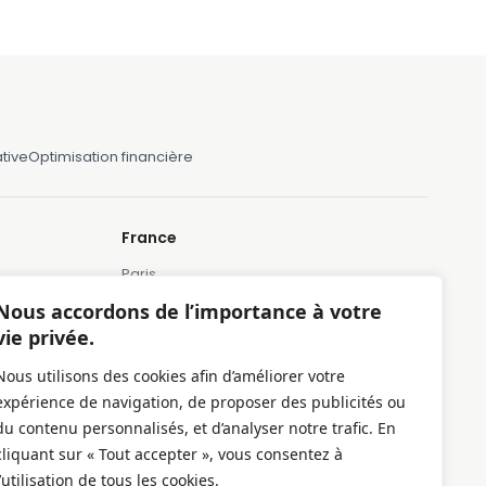
tive
Optimisation financière
France
Paris
Marseille
Nous accordons de l’importance à votre
vie privée.
Lille
Montpellier
Nous utilisons des cookies afin d’améliorer votre
Bordeaux
expérience de navigation, de proposer des publicités ou
Toulose
du contenu personnalisés, et d’analyser notre trafic. En
cliquant sur « Tout accepter », vous consentez à
l’utilisation de tous les cookies.