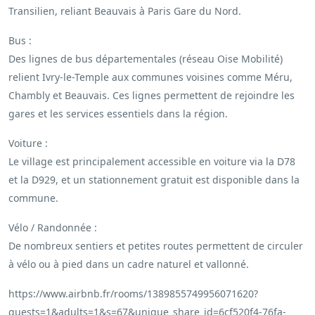
Transilien, reliant Beauvais à Paris Gare du Nord.
Bus :
Des lignes de bus départementales (réseau Oise Mobilité)
relient Ivry-le-Temple aux communes voisines comme Méru,
Chambly et Beauvais. Ces lignes permettent de rejoindre les
gares et les services essentiels dans la région.
Voiture :
Le village est principalement accessible en voiture via la D78
et la D929, et un stationnement gratuit est disponible dans la
commune.
Vélo / Randonnée :
De nombreux sentiers et petites routes permettent de circuler
à vélo ou à pied dans un cadre naturel et vallonné.
https://www.airbnb.fr/rooms/1389855749956071620?
guests=1&adults=1&s=67&unique_share_id=6cf520f4-76fa-