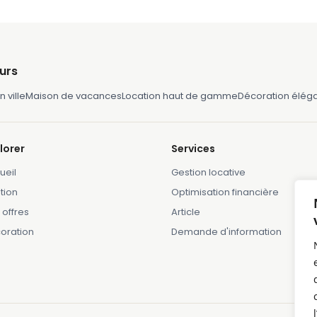
urs
 ville
Maison de vacances
Location haut de gamme
Décoration élég
lorer
Services
ueil
Gestion locative
tion
Optimisation financière
 offres
Article
oration
Demande d'information