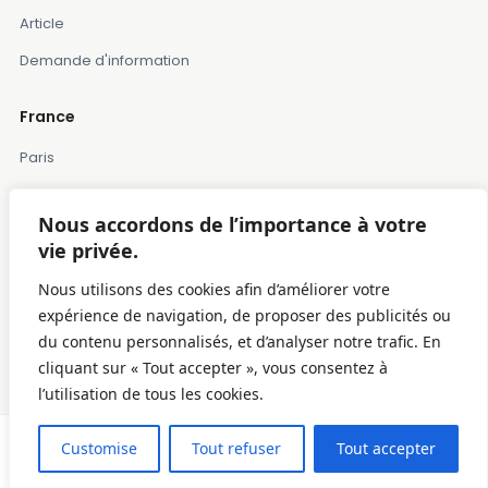
Article
Demande d'information
France
Paris
Marseille
Nous accordons de l’importance à votre
Lille
vie privée.
Montpellier
Nous utilisons des cookies afin d’améliorer votre
Bordeaux
expérience de navigation, de proposer des publicités ou
du contenu personnalisés, et d’analyser notre trafic. En
Toulose
cliquant sur « Tout accepter », vous consentez à
l’utilisation de tous les cookies.
© 2025 Davancorp France
·
Confidentialité
·
Conditions
·
Cookies
·
$0,00
From:
Contact
Customise
Tout refuser
Tout accepter
Check
0
(0 review)