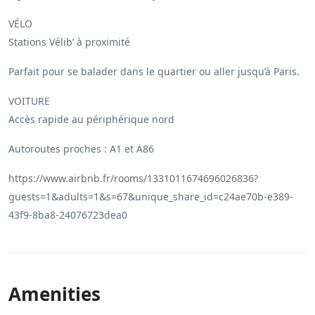
VÉLO
Stations Vélib’ à proximité
Parfait pour se balader dans le quartier ou aller jusqu’à Paris.
VOITURE
Accès rapide au périphérique nord
Autoroutes proches : A1 et A86
https://www.airbnb.fr/rooms/1331011674696026836?
guests=1&adults=1&s=67&unique_share_id=c24ae70b-e389-
43f9-8ba8-24076723dea0
Amenities