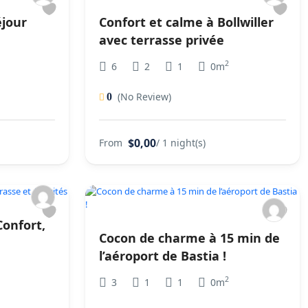
éjour
Confort et calme à Bollwiller
avec terrasse privée
2
6
2
1
0m
(No Review)
0
$0,00
From
/ 1 night(s)
onfort,
Cocon de charme à 15 min de
l’aéroport de Bastia !
2
3
1
1
0m