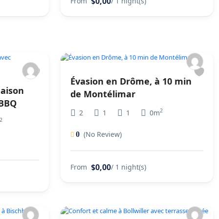
$0,00
From
/ 1 night(s)
Évasion en Drôme, à 10 min
maison
de Montélimar
&BBQ
2
2
1
1
0m
2
(No Review)
0
$0,00
From
/ 1 night(s)