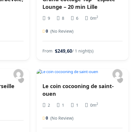
Lounge – 20 min Lille
2
9
8
6
0m
(No Review)
0
$249,60
From
/ 1 night(s)
seille
Le coin cocooning de saint-
ouen
2
2
1
1
0m
(No Review)
0