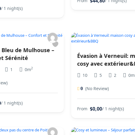
$44,80
From
/ 1 night(s)
0
/ 1 night(s)
 Bleu de Mulhouse –
Évasion à Verneuil: 
et Sérénité
cosy avec extérieur
2
1
0m
10
5
2
0m
iew)
(No Review)
0
0
/ 1 night(s)
$0,00
From
/ 1 night(s)