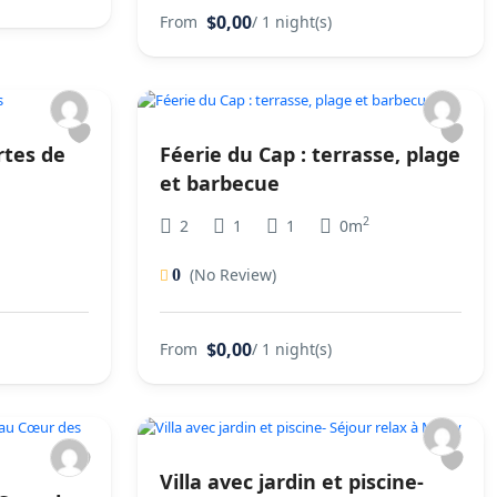
$0,00
From
/ 1 night(s)
rtes de
Féerie du Cap : terrasse, plage
et barbecue
2
2
1
1
0m
(No Review)
0
$0,00
From
/ 1 night(s)
Villa avec jardin et piscine-