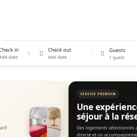
Check in
Check out
Guests
Add date
Add date
1 guest
SERVICE PREMIUM
Une expérienc
séjour à la rés
arif
Des logements sélectionnés a
directe et un accompagnem