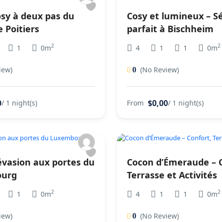
osy à deux pas du
Cosy et lumineux – S
 Poitiers
parfait à Bischheim
2
2
1
0m
4
1
1
0m
iew)
(No Review)
0
0
$0,00
/ 1 night(s)
From
/ 1 night(s)
évasion aux portes du
Cocon d’Émeraude – C
urg
Terrasse et Activités
2
2
1
0m
4
1
1
0m
iew)
(No Review)
0