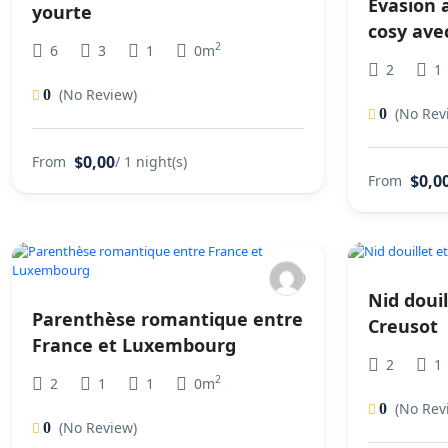
Évasion 
yourte
cosy ave
2
6
3
1
0m
2
1
(No Review)
0
(No Rev
0
$0,00
From
/ 1 night(s)
$0,0
From
Nid doui
Parenthèse romantique entre
Creusot
France et Luxembourg
2
1
2
2
1
1
0m
(No Rev
0
(No Review)
0