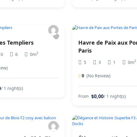
des Templiers
Havre de Paix aux Po
Paris
2
10
6
0m
2
5
3
1
0m
iew)
(No Review)
0
0
/ 1 night(s)
$0,00
From
/ 1 night(s)