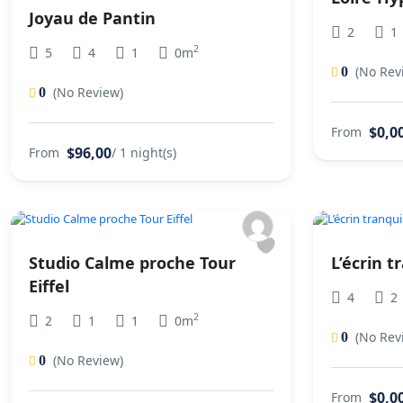
Joyau de Pantin
2
1
2
5
4
1
0m
(No Rev
0
(No Review)
0
$0,0
From
$96,00
From
/ 1 night(s)
Studio Calme proche Tour
L’écrin 
Eiffel
4
2
2
2
1
1
0m
(No Rev
0
(No Review)
0
$0,0
From