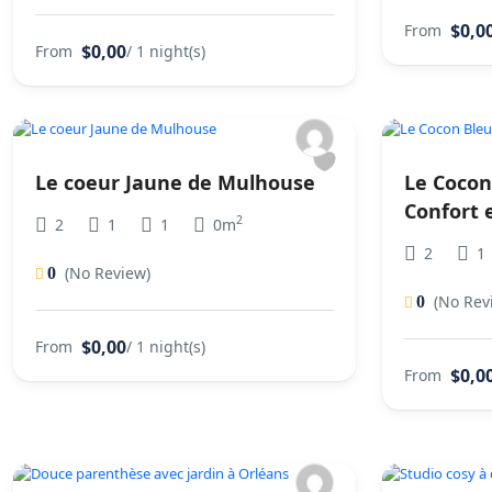
$0,0
From
$0,00
From
/ 1 night(s)
Le coeur Jaune de Mulhouse
Le Cocon
Confort 
2
2
1
1
0m
2
1
(No Review)
0
(No Rev
0
$0,00
From
/ 1 night(s)
$0,0
From