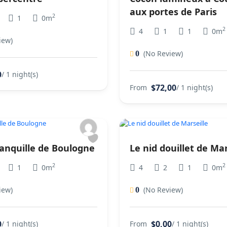
aux portes de Paris
2
1
0m
2
4
1
1
0m
iew)
(No Review)
0
0
/ 1 night(s)
$72,00
From
/ 1 night(s)
tranquille de Boulogne
Le nid douillet de Mar
2
2
1
0m
4
2
1
0m
iew)
(No Review)
0
0
$0,00
/ 1 night(s)
From
/ 1 night(s)