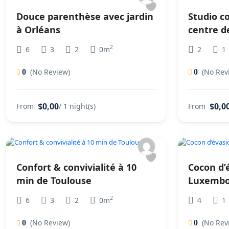
Douce parenthèse avec jardin
Studio c
à Orléans
centre de
2
6
3
2
0m
2
1
(No Review)
(No Rev
0
0
$0,00
$0,0
From
/ 1 night(s)
From
Confort & convivialité à 10
Cocon d’
min de Toulouse
Luxembo
2
6
3
2
0m
4
1
(No Review)
(No Rev
0
0