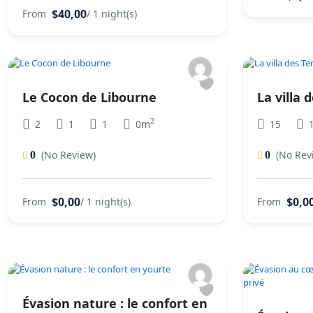
$40,00
From
/ 1 night(s)
Le Cocon de Libourne
La villa 
2
2
1
1
0m
15
(No Review)
(No Rev
0
0
$0,00
$0,0
From
/ 1 night(s)
From
Évasion nature : le confort en