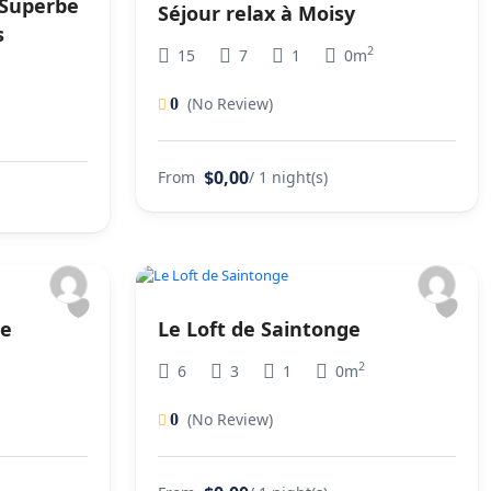
:Superbe
Séjour relax à Moisy
s
2
15
7
1
0m
(No Review)
0
$0,00
From
/ 1 night(s)
ne
Le Loft de Saintonge
2
6
3
1
0m
(No Review)
0