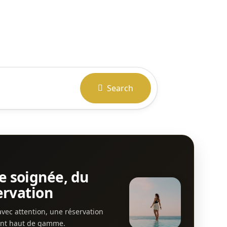
Search
e soignée, du
ervation
vec attention, une réservation
ent haut de gamme.